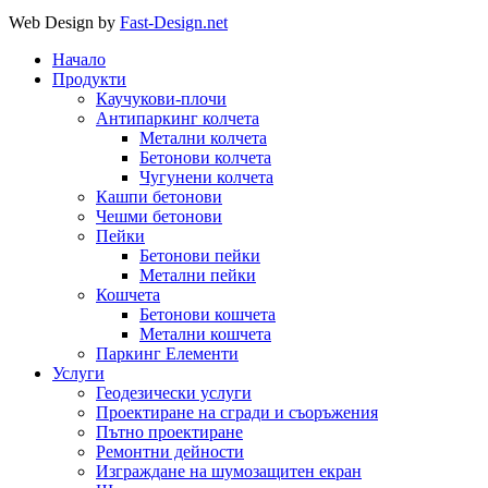
Web Design by
Fast-Design.net
Начало
Продукти
Каучукови-плочи
Антипаркинг колчета
Метални колчета
Бетонови колчета
Чугунени колчета
Кашпи бетонови
Чешми бетонови
Пейки
Бетонови пейки
Метални пейки
Кошчета
Бетонови кошчета
Метални кошчета
Паркинг Елементи
Услуги
Геодезически услуги
Проектиране на сгради и съоръжения
Пътно проектиране
Ремонтни дейности
Изграждане на шумозащитен екран