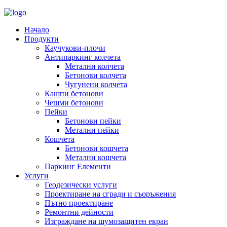
Начало
Продукти
Каучукови-плочи
Антипаркинг колчета
Метални колчета
Бетонови колчета
Чугунени колчета
Кашпи бетонови
Чешми бетонови
Пейки
Бетонови пейки
Метални пейки
Кошчета
Бетонови кошчета
Метални кошчета
Паркинг Елементи
Услуги
Геодезически услуги
Проектиране на сгради и съоръжения
Пътно проектиране
Ремонтни дейности
Изграждане на шумозащитен екран