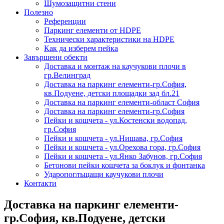
Шумозащитни стени
Полезно
Референции
Паркинг елементи от HDPE
Технически характеристики на HDPE
Как да изберем пейка
Завършени обекти
Доставка и монтаж на каучукови плочи в
гр.Велинград
Доставка на паркинг елементи-гр.София,
кв.Подуене, детски площадки зад бл.21
Доставка на паркинг елементи-област София
Доставка на паркинг елементи-гр.София
Пейки и кошчета - ул.Костенски водопад,
гр.София
Пейки и кошчета - ул.Нишава, гр.София
Пейки и кошчета - ул.Орехова гора, гр.София
Пейки и кошчета - ул.Янко Забунов, гр.София
Бетонови пейки кошчета за боклук и фонтанка
Ударопоглъщащи каучукови плочи
Контакти
Доставка на паркинг елементи-
гр.София, кв.Подуене, детски