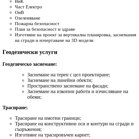
ВиК
Част Електро
ОиВ
Озеленяване
Пожарна безопасност
План за безопасност и здраве
Изготвяне на проект за вертикална планировка, заснемания
на сгради и изчертаване на 3D модели
Геодезически услуги
Геодезическо заснемане:
Заснемане на терен с цел проектиране;
Заснемане на линейни обекти;
Пространствено заснемане на фасади;
Заснемане на изкопни работи и изчисляване на
обеми;
Трасиране:
Трасиране на имотни граници;
Трасиране на конструктивни оси и контури на сгради и
съоръжения;
Изготвяне на трасировъчен карнет;