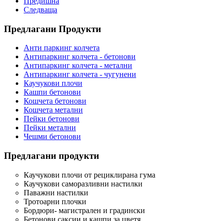
Предишна
Следваща
Предлагани Продукти
Анти паркинг колчета
Антипаркинг колчета - бетонови
Антипаркинг колчета - метални
Антипаркинг колчета - чугунени
Каучукови плочи
Кашпи бетонови
Кошчета бетонови
Кошчета метални
Пейки бетонови
Пейки метални
Чешми бетонови
Предлагани продукти
Каучукови плочи от рециклирана гума
Каучукови саморазливни настилки
Паважни настилки
Тротоарни плочки
Бордюри- магистрален и градински
Бетонови саксии и кашпи за цветя