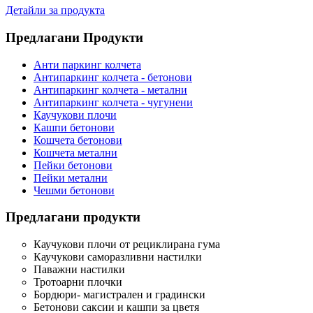
Детайли за продукта
Предлагани Продукти
Анти паркинг колчета
Антипаркинг колчета - бетонови
Антипаркинг колчета - метални
Антипаркинг колчета - чугунени
Каучукови плочи
Кашпи бетонови
Кошчета бетонови
Кошчета метални
Пейки бетонови
Пейки метални
Чешми бетонови
Предлагани продукти
Каучукови плочи от рециклирана гума
Каучукови саморазливни настилки
Паважни настилки
Тротоарни плочки
Бордюри- магистрален и градински
Бетонови саксии и кашпи за цветя