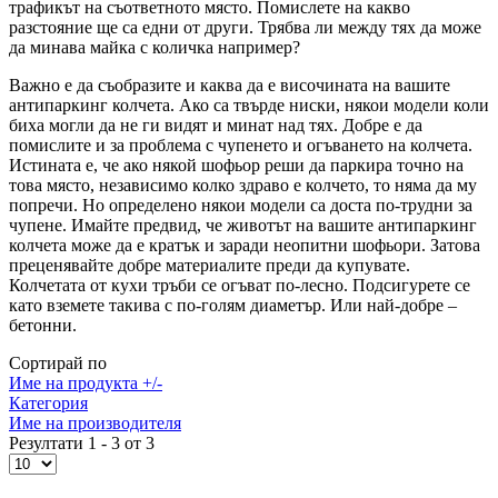
трафикът на съответното място. Помислете на какво
разстояние ще са едни от други. Трябва ли между тях да може
да минава майка с количка например?
Важно е да съобразите и каква да е височината на вашите
антипаркинг колчета. Ако са твърде ниски, някои модели коли
биха могли да не ги видят и минат над тях. Добре е да
помислите и за проблема с чупенето и огъването на колчета.
Истината е, че ако някой шофьор реши да паркира точно на
това място, независимо колко здраво е колчето, то няма да му
попречи. Но определено някои модели са доста по-трудни за
чупене. Имайте предвид, че животът на вашите антипаркинг
колчета може да е кратък и заради неопитни шофьори. Затова
преценявайте добре материалите преди да купувате.
Колчетата от кухи тръби се огъват по-лесно. Подсигурете се
като вземете такива с по-голям диаметър. Или най-добре –
бетонни.
Сортирай по
Име на продукта +/-
Категория
Име на производителя
Резултати 1 - 3 от 3