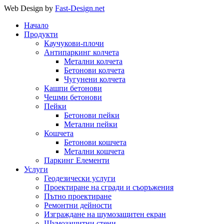
Web Design by
Fast-Design.net
Начало
Продукти
Каучукови-плочи
Антипаркинг колчета
Метални колчета
Бетонови колчета
Чугунени колчета
Кашпи бетонови
Чешми бетонови
Пейки
Бетонови пейки
Метални пейки
Кошчета
Бетонови кошчета
Метални кошчета
Паркинг Елементи
Услуги
Геодезически услуги
Проектиране на сгради и съоръжения
Пътно проектиране
Ремонтни дейности
Изграждане на шумозащитен екран
Шумозащитни стени