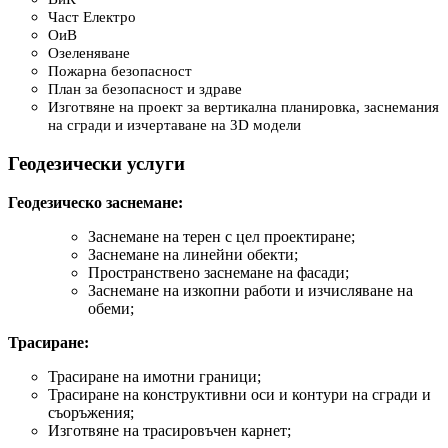
Част Електро
ОиВ
Озеленяване
Пожарна безопасност
План за безопасност и здраве
Изготвяне на проект за вертикална планировка, заснемания
на сгради и изчертаване на 3D модели
Геодезически услуги
Геодезическо заснемане:
Заснемане на терен с цел проектиране;
Заснемане на линейни обекти;
Пространствено заснемане на фасади;
Заснемане на изкопни работи и изчисляване на
обеми;
Трасиране:
Трасиране на имотни граници;
Трасиране на конструктивни оси и контури на сгради и
съоръжения;
Изготвяне на трасировъчен карнет;