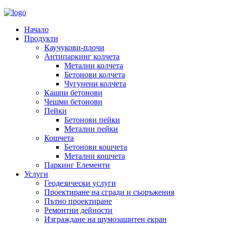
Начало
Продукти
Каучукови-плочи
Антипаркинг колчета
Метални колчета
Бетонови колчета
Чугунени колчета
Кашпи бетонови
Чешми бетонови
Пейки
Бетонови пейки
Метални пейки
Кошчета
Бетонови кошчета
Метални кошчета
Паркинг Елементи
Услуги
Геодезически услуги
Проектиране на сгради и съоръжения
Пътно проектиране
Ремонтни дейности
Изграждане на шумозащитен екран