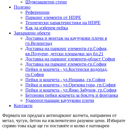
Шумозащитни стени
Полезно
Референции
Паркинг елементи от HDPE
Технически характеристики на HDPE
Как да изберем пейка
Завършени обекти
Доставка и монтаж на каучукови плочи в
гр.Велинград
Доставка на паркинг елементи-гр.София,
кв.Подуене, детски площадки зад бл.21
Доставка на паркинг елементи-област София
Доставка на паркинг елементи-гр.София
Пейки и кошчета - ул.Костенски водопад,
гр.София
Пейки и кошчета - ул.Нишава, гр.София
Пейки и кошчета - ул.Орехова гора, гр.София
Пейки и кошчета - ул.Янко Забунов, гр.София
Бетонови пейки кошчета за боклук и фонтанка
Ударопоглъщащи каучукови плочи
Контакти
Фирмата ни предлага антипаркинг колчета, направени от
метал, чугун, бетон на изключително разумни цени. Избирате
спрямо това къде ще ги поставяте и колко е натоварен